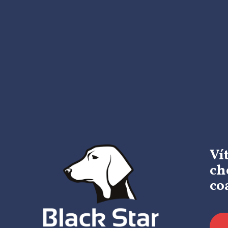
Ví
ch
co