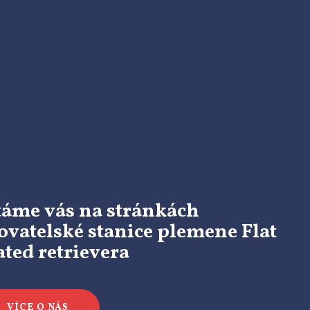
táme vás na stránkách
ovatelské stanice plemene Flat
ated retrievera
VÍCE O NÁS