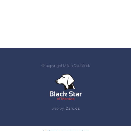
© copyright Milan Dvořáček
web by
iCard.cz